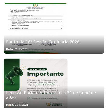
Pauta da 16ª Sessão Ordinária 2026.
Data:
06/08/2026
Recesso Parlamentar de 01 a 31 de julho de
2026.
Data:
01/07/2026