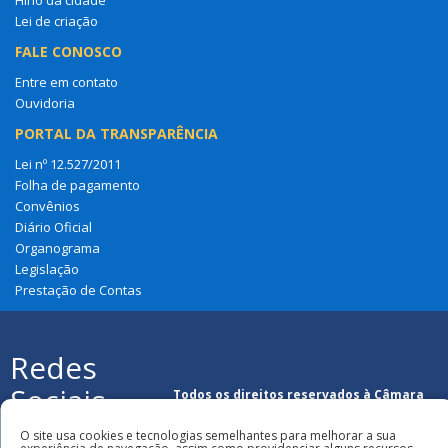
Hino da cidade
Lei de criação
FALE CONOSCO
Entre em contato
Ouvidoria
PORTAL DA TRANSPARÊNCIA
Lei nº 12.527/2011
Folha de pagamento
Convênios
Diário Oficial
Organograma
Legislação
Prestação de Contas
Redes
Sociais
Todos os direitos reservados à Câmara
Municipal de Loreto
O site usa cookies e tecnologias semelhantes para melhorar a sua