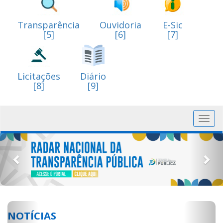
Transparência
Ouvidoria
E-Sic
[5]
[6]
[7]
Licitações
Diário
[8]
[9]
Toggl
navig
Previous
Nex
Previous
Next
NOTÍCIAS