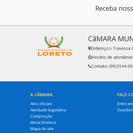
Receba noss
CâMARA MUNI
Endereço:s Travessa 
Horário de atendime
Contato: (99)3544-00
A CÂMARA
FALE C
Atos oficiais
Entre em
Atividade legislativa
Ouvidori
Composição
Mesa Diretora
Mapa do site