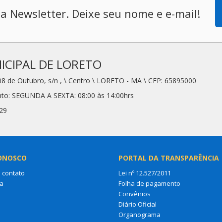
a Newsletter. Deixe seu nome e e-mail!
CIPAL DE LORETO
08 de Outubro, s/n , \ Centro \ LORETO - MA \ CEP: 65895000
nto: SEGUNDA A SEXTA: 08:00 às 14:00hrs
29
ONOSCO
PORTAL DA TRANSPARÊNCIA
 contato
Lei nº 12.527/2011
a
Folha de pagamento
Convênios
Diário Oficial
Organograma