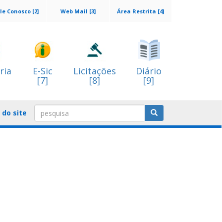
le Conosco [2]
Web Mail [3]
Área Restrita [4]
ria
E-Sic
Licitações
Diário
[7]
[8]
[9]
do site